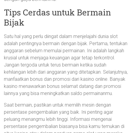
Tips Cerdas untuk Bermain
Bijak
Satu hal yang perlu diingat dalam menjelajahi dunia slot
adalah pentingnya bermain dengan bijak. Pertama, tentukan
anggaran sebelum memulai permainan. Ini adalah langkah
krusial untuk menjaga keuangan agar tetap terkontrol.
Jangan tergoda untuk terus bermain ketika sudah
kehilangan lebih dari anggaran yang ditetapkan. Selanjutnya,
manfaatkan bonus dan promosi dari kasino online. Banyak
kasino menawarkan bonus selamat datang dan promosi
lainnya yang bisa meningkatkan saldo permainanmu.
Saat bermain, pastikan untuk memilih mesin dengan
persentase pengembalian yang baik. Ini penting agar
peluang menangmu lebih tinggi. Informasi mengenai
persentase pengembalian biasanya bisa kamu temukan di