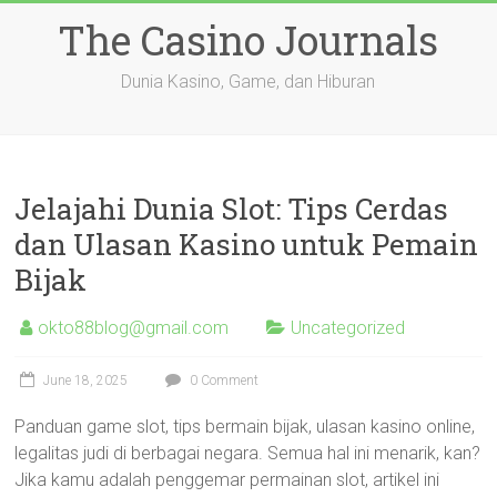
Skip
The Casino Journals
to
content
Dunia Kasino, Game, dan Hiburan
Jelajahi Dunia Slot: Tips Cerdas
dan Ulasan Kasino untuk Pemain
Bijak
okto88blog@gmail.com
Uncategorized
June 18, 2025
0 Comment
Panduan game slot, tips bermain bijak, ulasan kasino online,
legalitas judi di berbagai negara. Semua hal ini menarik, kan?
Jika kamu adalah penggemar permainan slot, artikel ini