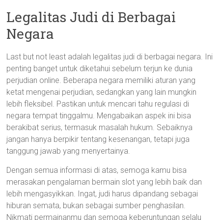
Legalitas Judi di Berbagai
Negara
Last but not least adalah legalitas judi di berbagai negara. Ini
penting banget untuk diketahui sebelum terjun ke dunia
perjudian online. Beberapa negara memiliki aturan yang
ketat mengenai perjudian, sedangkan yang lain mungkin
lebih fleksibel. Pastikan untuk mencari tahu regulasi di
negara tempat tinggalmu. Mengabaikan aspek ini bisa
berakibat serius, termasuk masalah hukum. Sebaiknya
jangan hanya berpikir tentang kesenangan, tetapi juga
tanggung jawab yang menyertainya.
Dengan semua informasi di atas, semoga kamu bisa
merasakan pengalaman bermain slot yang lebih baik dan
lebih mengasyikkan. Ingat, judi harus dipandang sebagai
hiburan semata, bukan sebagai sumber penghasilan.
Nikmati permainanmu dan semoga keberuntungan selalu