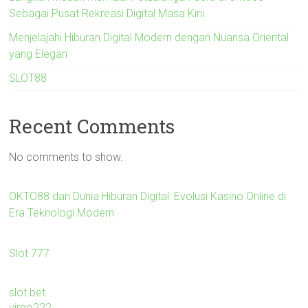
Sebagai Pusat Rekreasi Digital Masa Kini
Menjelajahi Hiburan Digital Modern dengan Nuansa Oriental
yang Elegan
SLOT88
Recent Comments
No comments to show.
OKTO88 dan Dunia Hiburan Digital: Evolusi Kasino Online di
Era Teknologi Modern
Slot 777
slot bet
virgo222