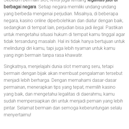
berbagai negara
. Setiap negara memiliki undang-undang
yang berbeda mengenai perjudian. Misalnya, di beberapa
negara, kasino online diperbolehkan dan diatur dengan baik,
sedangkan di tempat lain, perjudian bisa jadi ilegal. Pastikan
untuk mengetahui situasi hukum di tempat kamu tinggal agar
tidak tersandung masalah. Hal ini tidak hanya bertujuan untuk
melindungi diri kamu, tapi juga lebih nyaman untuk kamu
yang ingin bermain tanpa rasa khawatir.
Singkatnya, menjelajahi dunia slot memang seru, tetapi
bermain dengan bijak akan membuat pengalaman tersebut
menjadi lebih berharga. Dengan memahami dasar-dasar
permainan, menerapkan tips yang tepat, memilih kasino
yang baik, dan mengetahui legalitas di daerahmu, kamu
sudah mempersiapkan diri untuk menjadi pemain yang lebih
pintar. Selamat bermain dan semoga keberuntungan selalu
menyertaimu!