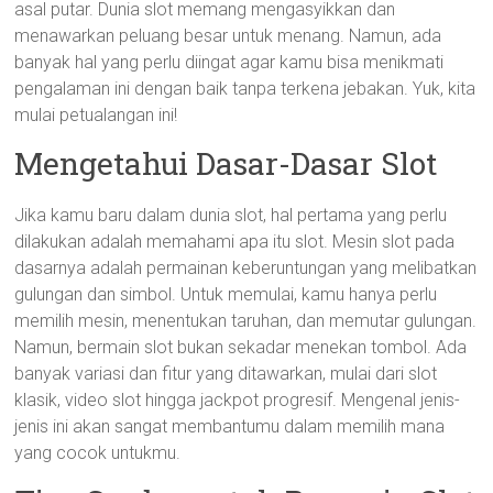
asal putar. Dunia slot memang mengasyikkan dan
menawarkan peluang besar untuk menang. Namun, ada
banyak hal yang perlu diingat agar kamu bisa menikmati
pengalaman ini dengan baik tanpa terkena jebakan. Yuk, kita
mulai petualangan ini!
Mengetahui Dasar-Dasar Slot
Jika kamu baru dalam dunia slot, hal pertama yang perlu
dilakukan adalah memahami apa itu slot. Mesin slot pada
dasarnya adalah permainan keberuntungan yang melibatkan
gulungan dan simbol. Untuk memulai, kamu hanya perlu
memilih mesin, menentukan taruhan, dan memutar gulungan.
Namun, bermain slot bukan sekadar menekan tombol. Ada
banyak variasi dan fitur yang ditawarkan, mulai dari slot
klasik, video slot hingga jackpot progresif. Mengenal jenis-
jenis ini akan sangat membantumu dalam memilih mana
yang cocok untukmu.