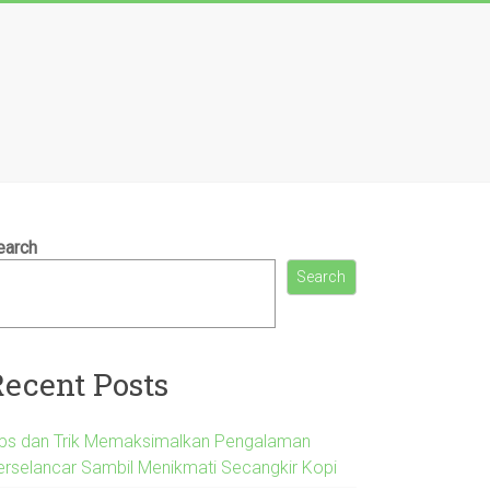
earch
Search
Recent Posts
ips dan Trik Memaksimalkan Pengalaman
erselancar Sambil Menikmati Secangkir Kopi