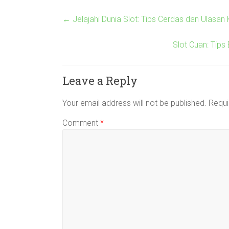
←
Jelajahi Dunia Slot: Tips Cerdas dan Ulasa
Slot Cuan: Tips
Leave a Reply
Your email address will not be published.
Requi
Comment
*