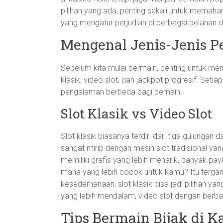
pilihan yang ada, penting sekali untuk memah
yang mengatur perjudian di berbagai belahan dun
Mengenal Jenis-Jenis P
Sebelum kita mulai bermain, penting untuk me
klasik, video slot, dan jackpot progresif. Setia
pengalaman berbeda bagi pemain.
Slot Klasik vs Video Slot
Slot klasik biasanya terdiri dari tiga gulungan
sangat mirip dengan mesin slot tradisional yan
memiliki grafis yang lebih menarik, banyak payli
mana yang lebih cocok untuk kamu? Itu tergan
kesederhanaan, slot klasik bisa jadi pilihan 
yang lebih mendalam, video slot dengan berbaga
Tips Bermain Bijak di K