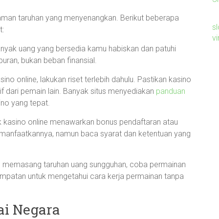
alaman taruhan yang menyenangkan. Berikut beberapa
sl
t:
v
anyak uang yang bersedia kamu habiskan dan patuhi
uran, bukan beban finansial.
ino online, lakukan riset terlebih dahulu. Pastikan kasino
tif dari pemain lain. Banyak situs menyediakan
panduan
no yang tepat.
k kasino online menawarkan bonus pendaftaran atau
memanfaatkannya, namun baca syarat dan ketentuan yang
um memasang taruhan uang sungguhan, coba permainan
patan untuk mengetahui cara kerja permainan tanpa
gai Negara