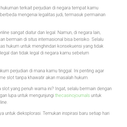
ukuman terkait perjudian di negara tempat kamu
g berbeda mengenai legalitas judi, termasuk permainan
nline sangat diatur dan legal. Namun, di negara lain,
n bermain di situs internasional bisa berisiko. Selalu
as hukum untuk menghindari konsekuensi yang tidak
legal dan tidak legal di negara kamu sebelum
ukum perjudian di mana kamu tinggal. Ini penting agar
e slot tanpa khawatir akan masalah hukum.
 slot yang penuh warna ini? Ingat, selalu bermain dengan
ngan lupa untuk mengunjungi
thecasinojournals
untuk
line.
 untuk dieksplorasi. Temukan inspirasi baru setiap hari