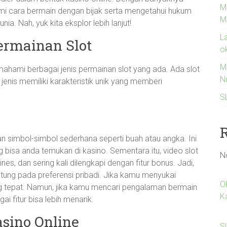
Me
ami cara bermain dengan bijak serta mengetahui hukum
M
ia. Nah, yuk kita eksplor lebih lanjut!
L
ermainan Slot
o
M
mahami berbagai jenis permainan slot yang ada. Ada slot
N
p jenis memiliki karakteristik unik yang memberi
S
 dan simbol-simbol sederhana seperti buah atau angka. Ini
g bisa anda temukan di kasino. Sementara itu, video slot
N
nes, dan sering kali dilengkapi dengan fitur bonus. Jadi,
tung pada preferensi pribadi. Jika kamu menyukai
O
yang tepat. Namun, jika kamu mencari pengalaman bermain
K
i fitur bisa lebih menarik.
asino Online
S