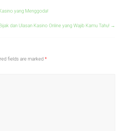
n Kasino yang Menggoda!
 Bijak dan Ulasan Kasino Online yang Wajib Kamu Tahu!
→
red fields are marked
*