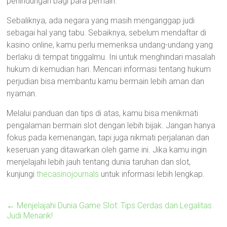
perlindungan bagi para pemain.
Sebaliknya, ada negara yang masih menganggap judi
sebagai hal yang tabu. Sebaiknya, sebelum mendaftar di
kasino online, kamu perlu memeriksa undang-undang yang
berlaku di tempat tinggalmu. Ini untuk menghindari masalah
hukum di kemudian hari. Mencari informasi tentang hukum
perjudian bisa membantu kamu bermain lebih aman dan
nyaman.
Melalui panduan dan tips di atas, kamu bisa menikmati
pengalaman bermain slot dengan lebih bijak. Jangan hanya
fokus pada kemenangan, tapi juga nikmati perjalanan dan
keseruan yang ditawarkan oleh game ini. Jika kamu ingin
menjelajahi lebih jauh tentang dunia taruhan dan slot,
kunjungi
thecasinojournals
untuk informasi lebih lengkap.
←
Menjelajahi Dunia Game Slot: Tips Cerdas dan Legalitas
Judi Menarik!