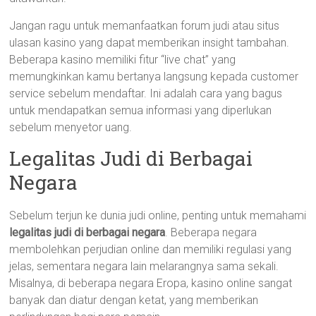
Jangan ragu untuk memanfaatkan forum judi atau situs
ulasan kasino yang dapat memberikan insight tambahan.
Beberapa kasino memiliki fitur “live chat” yang
memungkinkan kamu bertanya langsung kepada customer
service sebelum mendaftar. Ini adalah cara yang bagus
untuk mendapatkan semua informasi yang diperlukan
sebelum menyetor uang.
Legalitas Judi di Berbagai
Negara
Sebelum terjun ke dunia judi online, penting untuk memahami
legalitas judi di berbagai negara
. Beberapa negara
membolehkan perjudian online dan memiliki regulasi yang
jelas, sementara negara lain melarangnya sama sekali.
Misalnya, di beberapa negara Eropa, kasino online sangat
banyak dan diatur dengan ketat, yang memberikan