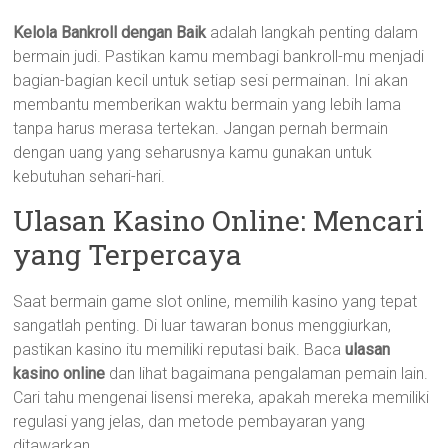
Kelola Bankroll dengan Baik
adalah langkah penting dalam
bermain judi. Pastikan kamu membagi bankroll-mu menjadi
bagian-bagian kecil untuk setiap sesi permainan. Ini akan
membantu memberikan waktu bermain yang lebih lama
tanpa harus merasa tertekan. Jangan pernah bermain
dengan uang yang seharusnya kamu gunakan untuk
kebutuhan sehari-hari.
Ulasan Kasino Online: Mencari
yang Terpercaya
Saat bermain game slot online, memilih kasino yang tepat
sangatlah penting. Di luar tawaran bonus menggiurkan,
pastikan kasino itu memiliki reputasi baik. Baca
ulasan
kasino online
dan lihat bagaimana pengalaman pemain lain.
Cari tahu mengenai lisensi mereka, apakah mereka memiliki
regulasi yang jelas, dan metode pembayaran yang
ditawarkan.