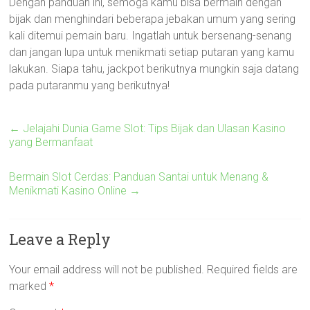
Dengan panduan ini, semoga kamu bisa bermain dengan
bijak dan menghindari beberapa jebakan umum yang sering
kali ditemui pemain baru. Ingatlah untuk bersenang-senang
dan jangan lupa untuk menikmati setiap putaran yang kamu
lakukan. Siapa tahu, jackpot berikutnya mungkin saja datang
pada putaranmu yang berikutnya!
←
Jelajahi Dunia Game Slot: Tips Bijak dan Ulasan Kasino
yang Bermanfaat
Bermain Slot Cerdas: Panduan Santai untuk Menang &
Menikmati Kasino Online
→
Leave a Reply
Your email address will not be published.
Required fields are
marked
*