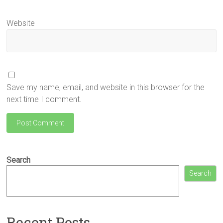
Website
Save my name, email, and website in this browser for the
next time I comment.
Search
Search
Recent Posts