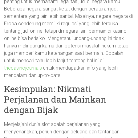
penting untuk memahami legalitas judi di negara kamu.
Beberapa negara sangat ketat dengan peraturan judi,
sementara yang lain lebih santai. Misalnya, negara-negara di
Eropa cenderung memiliki regulasi yang lebih terbuka
tentang judi online, tetapi di negara lain, bermain di kasino
online bisa berisiko. Mengetahui undang-undang ini tidak
hanya melindungi kamu dari potensi masalah hukum tetapi
juga memberi kamu ketenangan saat bermain. Cobalah
untuk mencari tahu lebih lanjut tentang hal ini di
thecasinojournals
untuk mendapatkan info yang lebih
mendalam dan up-to-date.
Kesimpulan: Nikmati
Perjalanan dan Mainkan
dengan Bijak
Menjelajahi dunia slot adalah perjalanan yang
menyenangkan, penuh dengan peluang dan tantangan.