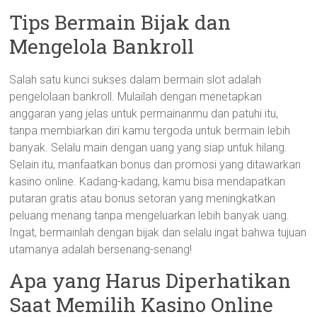
Tips Bermain Bijak dan
Mengelola Bankroll
Salah satu kunci sukses dalam bermain slot adalah
pengelolaan bankroll. Mulailah dengan menetapkan
anggaran yang jelas untuk permainanmu dan patuhi itu,
tanpa membiarkan diri kamu tergoda untuk bermain lebih
banyak. Selalu main dengan uang yang siap untuk hilang.
Selain itu, manfaatkan bonus dan promosi yang ditawarkan
kasino online. Kadang-kadang, kamu bisa mendapatkan
putaran gratis atau bonus setoran yang meningkatkan
peluang menang tanpa mengeluarkan lebih banyak uang.
Ingat, bermainlah dengan bijak dan selalu ingat bahwa tujuan
utamanya adalah bersenang-senang!
Apa yang Harus Diperhatikan
Saat Memilih Kasino Online