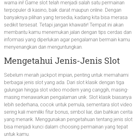
warna ini! Game slot telah menjadi salah satu permainan
terpopuler di kasino, baik darat maupun online. Dengan
banyaknya pilihan yang tersedia, kadang kita bisa merasa
sedikit tersesat. Tetapi jangan khawatir! Tempat ini akan
membantu kamu menemukan jalan dengan tips cerdas dan
informasi yang diperlukan agar pengalaman bermain kamu
menyenangkan dan menguntungkan.
Mengetahui Jenis-Jenis Slot
Sebelum meraih jackpot impian, penting untuk memahami
berbagai jenis slot yang ada. Dari slot klasik dengan tiga
gulungan hingga slot video modern yang canggih, masing-
masing menawarkan pengalaman unik. Slot klasik biasanya
lebih sederhana, cocok untuk pemula, sementara slot video
sering kali memiliki fitur bonus, simbol liar, dan bahkan cerita
yang menarik. Menggunakan pengetahuan tentang jenis slot
bisa menjadi kunci dalam choosing permainan yang tepat
untuk kamu.