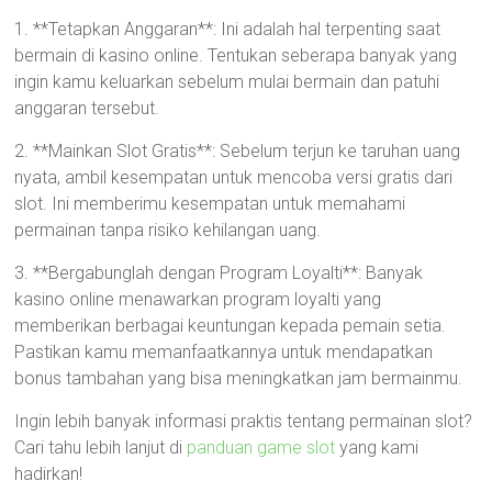
1. **Tetapkan Anggaran**: Ini adalah hal terpenting saat
bermain di kasino online. Tentukan seberapa banyak yang
ingin kamu keluarkan sebelum mulai bermain dan patuhi
anggaran tersebut.
2. **Mainkan Slot Gratis**: Sebelum terjun ke taruhan uang
nyata, ambil kesempatan untuk mencoba versi gratis dari
slot. Ini memberimu kesempatan untuk memahami
permainan tanpa risiko kehilangan uang.
3. **Bergabunglah dengan Program Loyalti**: Banyak
kasino online menawarkan program loyalti yang
memberikan berbagai keuntungan kepada pemain setia.
Pastikan kamu memanfaatkannya untuk mendapatkan
bonus tambahan yang bisa meningkatkan jam bermainmu.
Ingin lebih banyak informasi praktis tentang permainan slot?
Cari tahu lebih lanjut di
panduan game slot
yang kami
hadirkan!