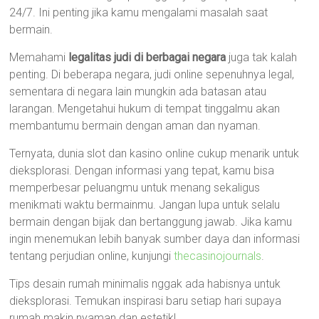
24/7. Ini penting jika kamu mengalami masalah saat
bermain.
Memahami
legalitas judi di berbagai negara
juga tak kalah
penting. Di beberapa negara, judi online sepenuhnya legal,
sementara di negara lain mungkin ada batasan atau
larangan. Mengetahui hukum di tempat tinggalmu akan
membantumu bermain dengan aman dan nyaman.
Ternyata, dunia slot dan kasino online cukup menarik untuk
dieksplorasi. Dengan informasi yang tepat, kamu bisa
memperbesar peluangmu untuk menang sekaligus
menikmati waktu bermainmu. Jangan lupa untuk selalu
bermain dengan bijak dan bertanggung jawab. Jika kamu
ingin menemukan lebih banyak sumber daya dan informasi
tentang perjudian online, kunjungi
thecasinojournals
.
Tips desain rumah minimalis nggak ada habisnya untuk
dieksplorasi. Temukan inspirasi baru setiap hari supaya
rumah makin nyaman dan estetik!