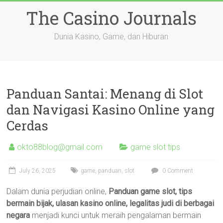
Skip
The Casino Journals
to
content
Dunia Kasino, Game, dan Hiburan
Panduan Santai: Menang di Slot
dan Navigasi Kasino Online yang
Cerdas
okto88blog@gmail.com
game slot tips
July 26, 2025
game
,
panduan
,
slot
0 Comment
Dalam dunia perjudian online,
Panduan game slot, tips
bermain bijak, ulasan kasino online, legalitas judi di berbagai
negara
menjadi kunci untuk meraih pengalaman bermain