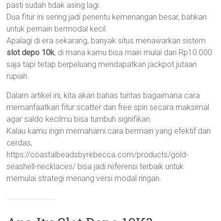
pasti sudah tidak asing lagi.
Dua fitur ini sering jadi penentu kemenangan besar, bahkan
untuk pemain bermodal kecil.
Apalagi di era sekarang, banyak situs menawarkan sistem
slot depo 10k
, di mana kamu bisa main mulai dari Rp10.000
saja tapi tetap berpeluang mendapatkan jackpot jutaan
rupiah.
Dalam artikel ini, kita akan bahas tuntas bagaimana cara
memanfaatkan fitur scatter dan free spin secara maksimal
agar saldo kecilmu bisa tumbuh signifikan.
Kalau kamu ingin memahami cara bermain yang efektif dan
cerdas,
https://coastalbeadsbyrebecca.com/products/gold-
seashell-necklaces/ bisa jadi referensi terbaik untuk
memulai strategi menang versi modal ringan.