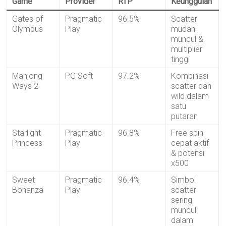
Game
Provider
RTP
Keunggulan
Gates of
Pragmatic
96.5%
Scatter
Olympus
Play
mudah
muncul &
multiplier
tinggi
Mahjong
PG Soft
97.2%
Kombinasi
Ways 2
scatter dan
wild dalam
satu
putaran
Starlight
Pragmatic
96.8%
Free spin
Princess
Play
cepat aktif
& potensi
x500
Sweet
Pragmatic
96.4%
Simbol
Bonanza
Play
scatter
sering
muncul
dalam