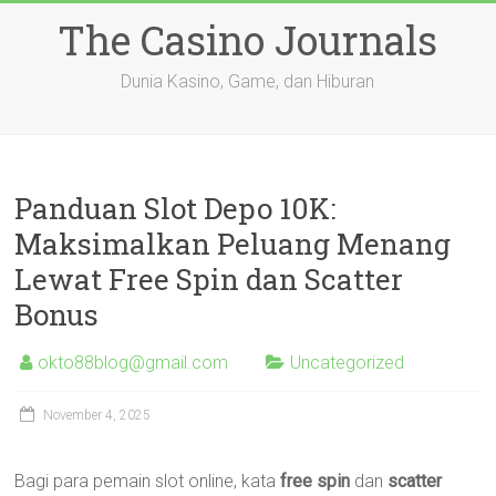
Skip
The Casino Journals
to
content
Dunia Kasino, Game, dan Hiburan
Panduan Slot Depo 10K:
Maksimalkan Peluang Menang
Lewat Free Spin dan Scatter
Bonus
okto88blog@gmail.com
Uncategorized
November 4, 2025
Bagi para pemain slot online, kata
free spin
dan
scatter