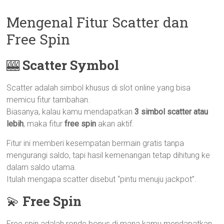
Mengenal Fitur Scatter dan
Free Spin
🎰
Scatter Symbol
Scatter adalah simbol khusus di slot online yang bisa
memicu fitur tambahan.
Biasanya, kalau kamu mendapatkan
3 simbol scatter atau
lebih
, maka fitur
free spin
akan aktif.
Fitur ini memberi kesempatan bermain gratis tanpa
mengurangi saldo, tapi hasil kemenangan tetap dihitung ke
dalam saldo utama.
Itulah mengapa scatter disebut “pintu menuju jackpot”.
💫
Free Spin
Free spin adalah ronde bonus di mana kamu mendapatkan