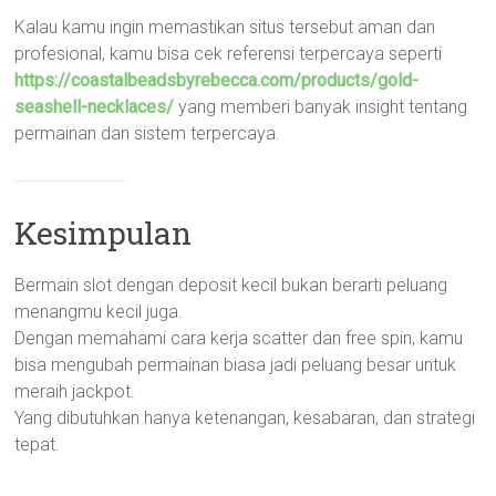
Kalau kamu ingin memastikan situs tersebut aman dan
profesional, kamu bisa cek referensi terpercaya seperti
https://coastalbeadsbyrebecca.com/products/gold-
seashell-necklaces/
yang memberi banyak insight tentang
permainan dan sistem terpercaya.
Kesimpulan
Bermain slot dengan deposit kecil bukan berarti peluang
menangmu kecil juga.
Dengan memahami cara kerja scatter dan free spin, kamu
bisa mengubah permainan biasa jadi peluang besar untuk
meraih jackpot.
Yang dibutuhkan hanya ketenangan, kesabaran, dan strategi
tepat.