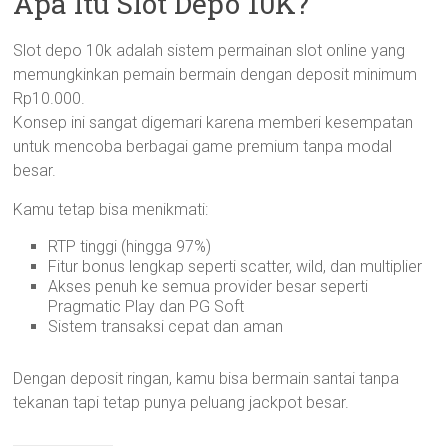
Apa Itu Slot Depo 10K?
Slot depo 10k adalah sistem permainan slot online yang
memungkinkan pemain bermain dengan deposit minimum
Rp10.000.
Konsep ini sangat digemari karena memberi kesempatan
untuk mencoba berbagai game premium tanpa modal
besar.
Kamu tetap bisa menikmati:
RTP tinggi (hingga 97%)
Fitur bonus lengkap seperti scatter, wild, dan multiplier
Akses penuh ke semua provider besar seperti
Pragmatic Play dan PG Soft
Sistem transaksi cepat dan aman
Dengan deposit ringan, kamu bisa bermain santai tanpa
tekanan tapi tetap punya peluang jackpot besar.