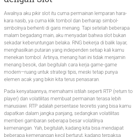
Awalnya aku pikir slot itu cuma permainan lemparan hara-
kara nasib, ya cuma klik tombol dan berharap simbol-
simbolnya berhenti di garis menang. Tapi setelah beberapa
malam begadang main, aku menyadari bahwa slot bukan
sekadar keberuntungan belaka. RNG bekerja di balik layar,
menghasilkan putaran yang independen setiap kali kamu
menekan tombol. Artinya, menang hari ini tidak menjamin
menang besok, dan begitulah cara kerja game-game
modern—ruang untuk strategi tipis, meski tetap punya
elemen acak yang bikin kita terus penasaran.
Pada kenyataannya, memahami istilah seperti RTP (return to
player) dan volatilitas membuat permainan terasa lebih
manusiawi. RTP adalah persentase teoretis yang bisa kamu
dapatkan dalam jangka panjang, sedangkan volatilitas
memberi gambaran seberapa besar volatilnya
kemenangan. Yah, begitulah, kadang kita bisa mendapat
beberapa kemenangan kecil berturut, kadang terpaksa