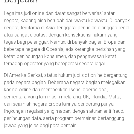
Legalitas judi online dan darat sangat bervariasi antar
negara, kadang bisa berubah dari waktu ke waktu. Di banyak
negara, terutama di Asia Tenggara, perjudian dianggap ilegal
atau sangat dibatasi, dengan konsekuensi hukum yang
tegas bagi pelanggar. Namun, di banyak bagian Eropa dan
beberapa negara di Oceania, ada kerangka perizinan yang
ketat, perlindungan konsumen, dan pengawasan ketat
terhadap operator yang beroperasi secara legal.
Di Amerika Serikat, status hukum judi slot online bergantung
pada negara bagian. Beberapa negara bagian melegalkan
kasino online dan memberikan lisensi operasional,
sementara yang lain masih melarang. UK, Irlandia, Malta,
dan sejumlah negara Eropa lainnya cenderung punya
lingkungan regulasi yang mapan, dengan aturan anti-fraud,
perlindungan data, serta program permainan bertanggung
jawab yang jelas bagi para pemain.