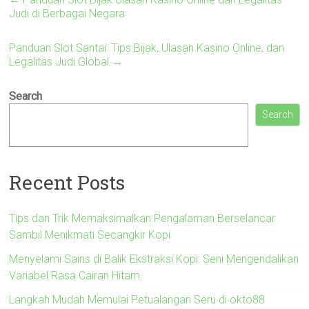
Judi di Berbagai Negara
Panduan Slot Santai: Tips Bijak, Ulasan Kasino Online, dan
Legalitas Judi Global
→
Search
Search
Recent Posts
Tips dan Trik Memaksimalkan Pengalaman Berselancar
Sambil Menikmati Secangkir Kopi
Menyelami Sains di Balik Ekstraksi Kopi: Seni Mengendalikan
Variabel Rasa Cairan Hitam
Langkah Mudah Memulai Petualangan Seru di okto88