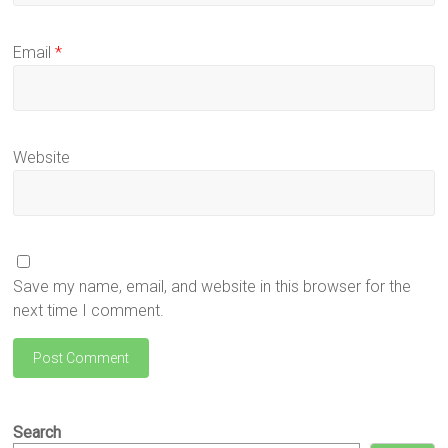
Email
*
Website
Save my name, email, and website in this browser for the
next time I comment.
Search