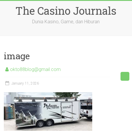
Skip
The Casino Journals
to
content
Dunia Kasino, Game, dan Hiburan
image
okto88blog@gmail.com
January 11, 2026