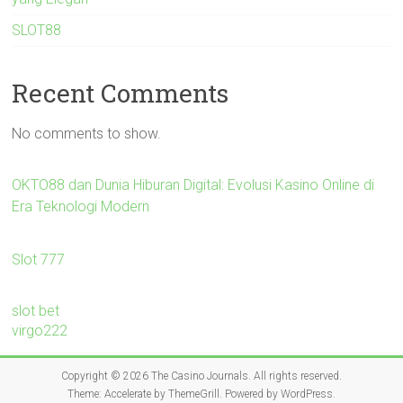
SLOT88
Recent Comments
No comments to show.
OKTO88 dan Dunia Hiburan Digital: Evolusi Kasino Online di
Era Teknologi Modern
Slot 777
slot bet
virgo222
Copyright © 2026
The Casino Journals
. All rights reserved.
Theme:
Accelerate
by ThemeGrill. Powered by
WordPress
.