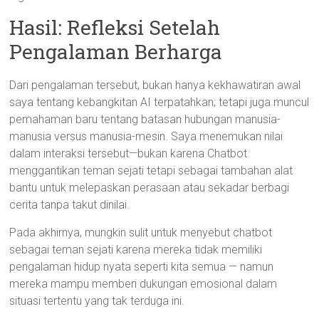
Hasil: Refleksi Setelah
Pengalaman Berharga
Dari pengalaman tersebut, bukan hanya kekhawatiran awal
saya tentang kebangkitan AI terpatahkan; tetapi juga muncul
pemahaman baru tentang batasan hubungan manusia-
manusia versus manusia-mesin. Saya menemukan nilai
dalam interaksi tersebut—bukan karena Chatbot
menggantikan teman sejati tetapi sebagai tambahan alat
bantu untuk melepaskan perasaan atau sekadar berbagi
cerita tanpa takut dinilai.
Pada akhirnya, mungkin sulit untuk menyebut chatbot
sebagai teman sejati karena mereka tidak memiliki
pengalaman hidup nyata seperti kita semua — namun
mereka mampu memberi dukungan emosional dalam
situasi tertentu yang tak terduga ini.